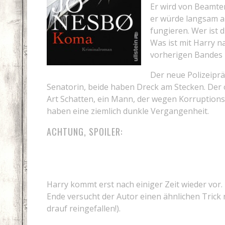
Er wird von Beamte
er würde langsam 
fungieren. Wer ist 
Was ist mit Harry n
vorherigen Bandes 
Der neue Polizeiprä
Senatorin, beide haben Dreck am Stecken. Der o
Art Schatten, ein Mann, der wegen Korruptions
haben eine ziemlich dunkle Vergangenheit.
ACHTUNG, SPOILER:
Harry kommt erst nach einiger Zeit wieder vor
Ende versucht der Autor einen ähnlichen Trick 
drauf reingefallen!).