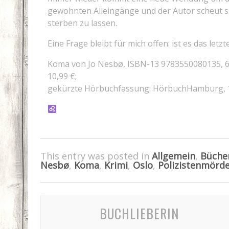
gewohnten Alleingänge und der Autor scheut si
sterben zu lassen.
Eine Frage bleibt für mich offen: ist es das let
Koma von Jo Nesbø, ISBN-13 9783550080135, 62
10,99 €;
gekürzte Hörbuchfassung: HörbuchHamburg, 1
This entry was posted in
Allgemein
,
Büche
Nesbø
,
Koma
,
Krimi
,
Oslo
,
Polizistenmörd
BUCHLIEBERIN