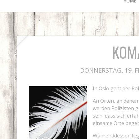
HOME
KOM
DONNERSTAG, 19. F
In Oslo geht der Po
An Orten, an denen
werden Polizisten g
sein, dass sich er
einsame Orte bege
Währenddessen lie