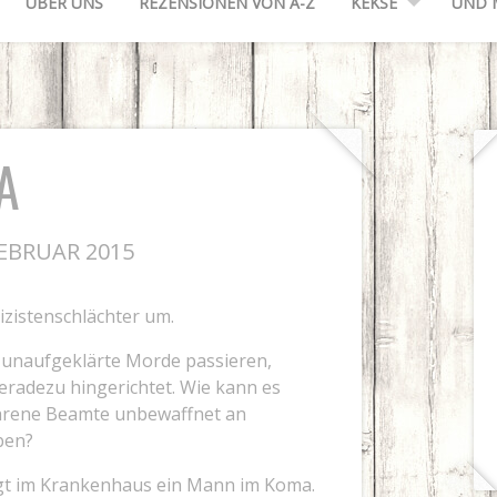
ÜBER UNS
REZENSIONEN VON A-Z
KEKSE
UND 
A
EBRUAR 2015
lizistenschlächter um.
 unaufgeklärte Morde passieren,
eradezu hingerichtet. Wie kann es
fahrene Beamte unbewaffnet an
ben?
gt im Krankenhaus ein Mann im Koma.