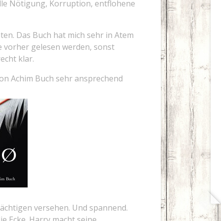
lle Nötigung, Korruption, entflohene
raten. Das Buch hat mich sehr in Atem
e vorher gelesen werden, sonst
cht klar.
 von Achim Buch sehr ansprechend
erdächtigen versehen. Und spannend.
 Ecke. Harry macht seine