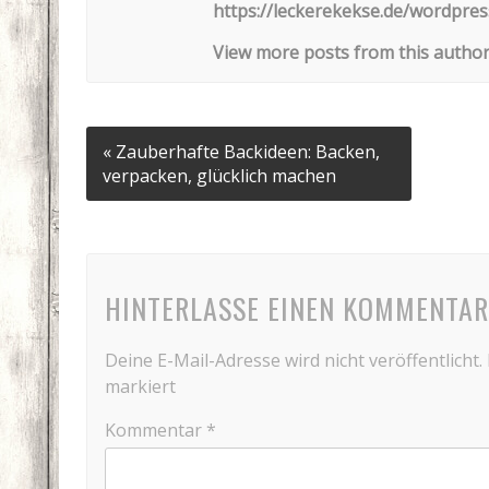
https://leckerekekse.de/wordpres
View more posts from this autho
« Zauberhafte Backideen: Backen,
verpacken, glücklich machen
HINTERLASSE EINEN KOMMENTAR
Deine E-Mail-Adresse wird nicht veröffentlicht.
markiert
Kommentar
*