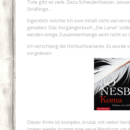
Tote gibt es viele. Dazu Schwulenhasser, sexue
Sträflinge…
Eigentlich möchte ich vom Inhalt nicht viel ver
gehalten. Das Vorgängerbuch „Die Larve“ sollt
werden einige Zusammenhänge wohl nicht so re
Ich verschlang die Hörbuchvariante. Es wurde
vorgelesen.
Dieser Krimi ist komplex, brutal, mit vielen V
Immer wieder kommt eine neue Wendung um die