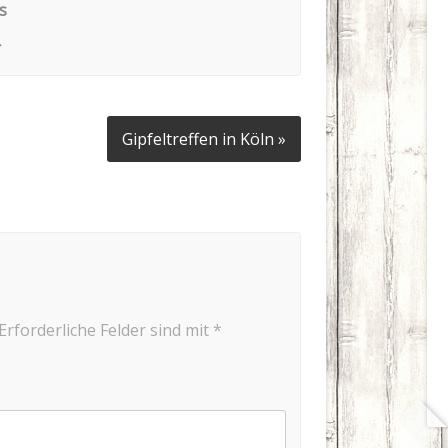
s
r
Gipfeltreffen in Köln »
Erforderliche Felder sind mit
*