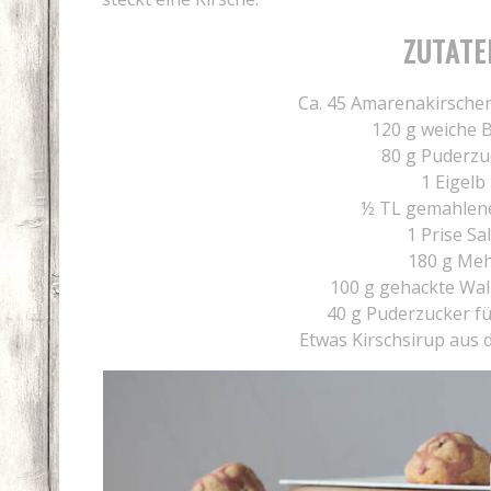
ZUTATE
Ca. 45 Amarenakirsche
120 g weiche 
80 g Puderzu
1 Eigelb
½ TL gemahlene
1 Prise Sa
180 g Meh
100 g gehackte Wa
40 g Puderzucker f
Etwas Kirschsirup aus 