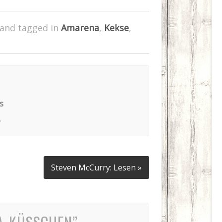
and tagged in
Amarena
,
Kekse
,
s
r
Steven McCurry: Lesen »