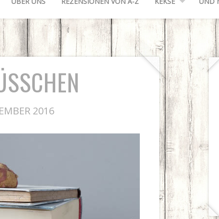
ÜBER UNS
REZENSIONEN VON A-Z
KEKSE
UND 
ÜSSCHEN
ZEMBER 2016