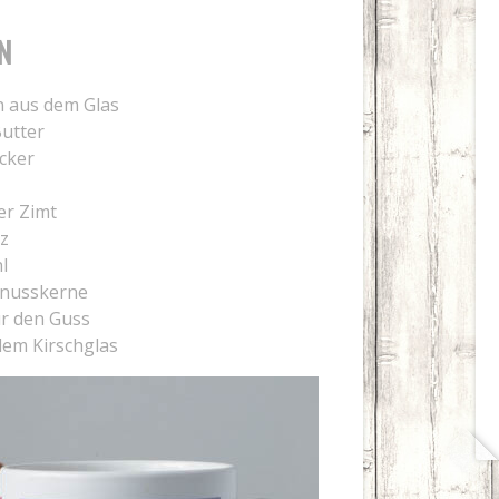
N
n aus dem Glas
Butter
cker
r Zimt
lz
l
lnusskerne
ür den Guss
dem Kirschglas