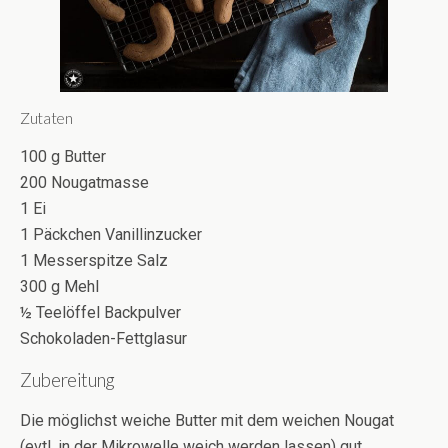
Zutaten
100 g Butter
200 Nougatmasse
1 Ei
1 Päckchen Vanillinzucker
1 Messerspitze Salz
300 g Mehl
½ Teelöffel Backpulver
Schokoladen-Fettglasur
Zubereitung
Die möglichst weiche Butter mit dem weichen Nougat
(evtl. in der Mikrowelle weich werden lassen) gut