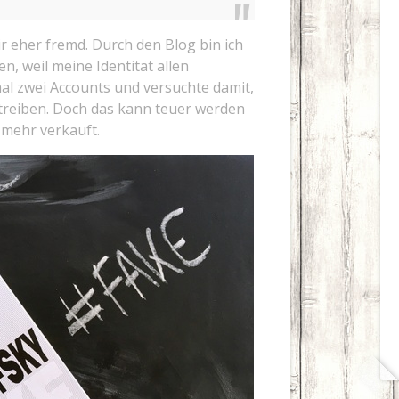
ir eher fremd. Durch den Blog bin ich
, weil meine Identität allen
mal zwei Accounts und versuchte damit,
treiben. Doch das kann teuer werden
s mehr verkauft.