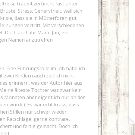
eltreise träumt zerbricht fast unter
rüste, Stress, Genervtheit, weil sich
t sie, dass sie in Mütterforen gut
Meinungen vertritt. Mit verschiedenen
t. Doch auch ihr Mann Jan, ein
tigen Namen anzutreffen.
n. Eine Führungsrolle im Job habe ich
t zwei Kindern auch zeitlich nicht
eles erinnern, was der Autor hier aus
Meine älteste Tochter war zwar kein
echs Monaten aber eigentlich nur an der
en wurde). Es war echt krass, dass
chen Stillen nur schwer wieder
ten Ratschläge, gerne konträre,
ichert und fertig gemacht. Doch ich
tend.