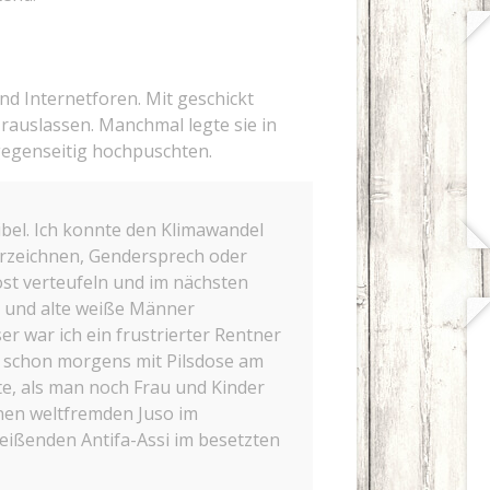
nd Internetforen. Mit geschickt
 rauslassen. Manchmal legte sie in
gegenseitig hochpuschten.
xibel. Ich konnte den Klimawandel
erzeichnen, Gendersprech oder
Post verteufeln und im nächsten
n und alte weiße Männer
r war ich ein frustrierter Rentner
 schon morgens mit Pilsdose am
te, als man noch Frau und Kinder
inen weltfremden Juso im
ißenden Antifa-Assi im besetzten