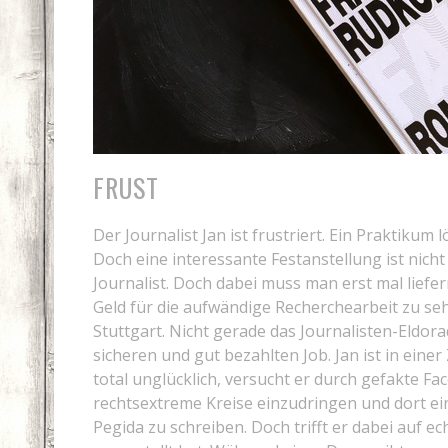
FRUST
Der Journalist Jan ist frustriert. Ein Praktikum
Doch eine interessante Festanstellung ist nicht i
Journalist. Doch dabei muss man erst mal lief
Geld für die aufwändige Recherchearbeit zu se
Stuttgart. Nicht gerade das Journalisten-Eldora
sicheren und gut bezahlten Job. Jan ist in ein
total unglücklich, versucht er durch gefakte F
rechtsextreme Kreise einzudringen und dort e
Pegida zu schreiben. Doch trifft er dabei auf e