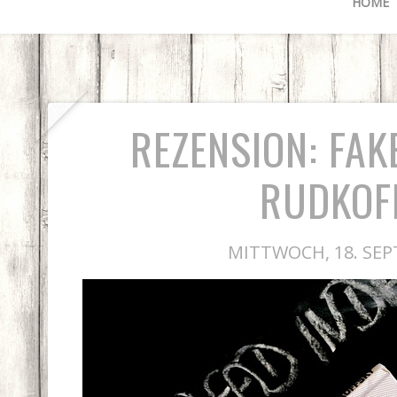
HOME
REZENSION: FAK
RUDKOF
MITTWOCH, 18. SEP