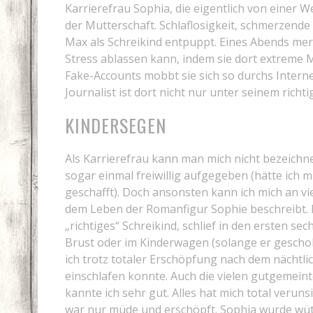
Karrierefrau Sophia, die eigentlich von einer W
der Mutterschaft. Schlaflosigkeit, schmerzende B
Max als Schreikind entpuppt. Eines Abends merk
Stress ablassen kann, indem sie dort extreme 
Fake-Accounts mobbt sie sich so durchs Interne
Journalist ist dort nicht nur unter seinem rich
KINDERSEGEN
Als Karrierefrau kann man mich nicht bezeichne
sogar einmal freiwillig aufgegeben (hätte ich mi
geschafft). Doch ansonsten kann ich mich an vi
dem Leben der Romanfigur Sophie beschreibt. 
„richtiges“ Schreikind, schlief in den ersten s
Brust oder im Kinderwagen (solange er geschob
ich trotz totaler Erschöpfung nach dem nächtli
einschlafen konnte. Auch die vielen gutgemein
kannte ich sehr gut. Alles hat mich total veruns
war nur müde und erschöpft. Sophia wurde wü