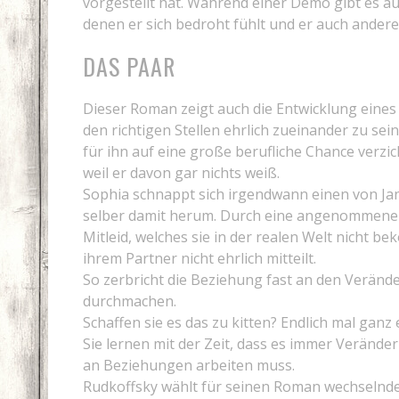
vorgestellt hat. Während einer Demo gibt es a
denen er sich bedroht fühlt und er auch andere
DAS PAAR
Dieser Roman zeigt auch die Entwicklung eines 
den richtigen Stellen ehrlich zueinander zu sein.
für ihn auf eine große berufliche Chance verzic
weil er davon gar nichts weiß.
Sophia schnappt sich irgendwann einen von Jan
selber damit herum. Durch eine angenommene R
Mitleid, welches sie in der realen Welt nicht be
ihrem Partner nicht ehrlich mitteilt.
So zerbricht die Beziehung fast an den Verände
durchmachen.
Schaffen sie es das zu kitten? Endlich mal ganz
Sie lernen mit der Zeit, dass es immer Veränd
an Beziehungen arbeiten muss.
Rudkoffsky wählt für seinen Roman wechselnde