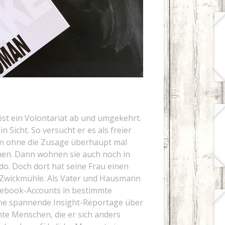
 löst ein Volontariat ab und umgekehrt.
n Sicht. So versucht er es als freier
ern ohne die Zusage überhaupt mal
hen. Dann wohnen sie auch noch in
do. Doch dort hat seine Frau einen
er Zwickmühle. Als Vater und Hausmann
acebook-Accounts in bestimmte
ine spannende Insight-Reportage über
chte Menschen, die er sich anders