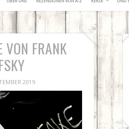
ÜBER UNS
REZENSIONEN VON A-Z
KEKSE
UND 
E VON FRANK
FSKY
TEMBER 2019