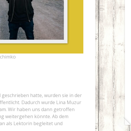
 Schimko
 geschrieben hatte, wurden sie in der
öffentlicht. Dadurch wurde Lina Muzur
sam. Wir haben uns dann getroffen
ung weitergehen könnte. Ab dem
n als Lektorin begleitet und