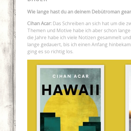
Wie lange hast du an deinem Debütroman gear
Cihan Acar:
Das Schreiben an sich hat um die zw
Themen und Motive habe ich aber schon lange
die Jahre habe ich viele Notizen gesammelt und 
lange gedauert, bis ich einen Anfang hinbekam,
ging es so richtig los.