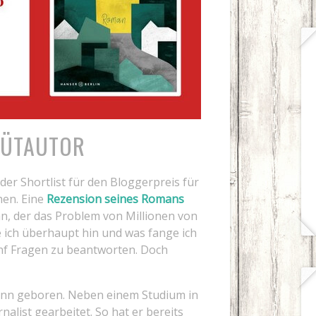
BÜTAUTOR
der Shortlist für den Bloggerpreis für
hen. Eine
Rezension seines Romans
an, der das Problem von Millionen von
 ich überhaupt hin und was fange ich
ünf Fragen zu beantworten. Doch
onn geboren. Neben einem Studium in
nalist gearbeitet. So hat er bereits