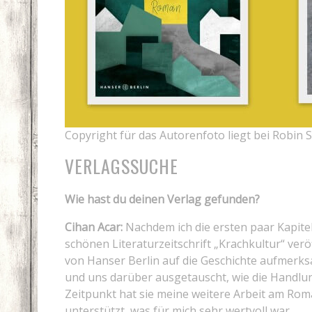
Copyright für das Autorenfoto liegt bei Robin
VERLAGSSUCHE
Wie hast du deinen Verlag gefunden?
Cihan Acar:
Nachdem ich die ersten paar Kapitel
schönen Literaturzeitschrift „Krachkultur“ ver
von Hanser Berlin auf die Geschichte aufmerk
und uns darüber ausgetauscht, wie die Handl
Zeitpunkt hat sie meine weitere Arbeit am Roma
unterstützt, was für mich sehr wertvoll war.