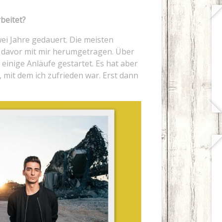
beitet?
ei Jahre gedauert. Die meisten
 davor mit mir herumgetragen. Über
einige Anläufe gestartet. Es hat aber
 mit dem ich zufrieden war. Erst dann