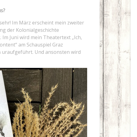
us?
 sehr! Im März erscheint mein zweiter
ng der Kolonialgeschichte
 Im Juni wird mein Theatertext „Ich,
ontent“ am Schauspiel Graz
n uraufgeführt. Und ansonsten wird