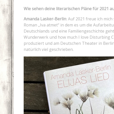
Wie sehen deine literarischen Pläne für 2021 a
Amanda Lasker-Berlin
: Auf 2021 freue ich mich
Roman „Iva atmet“ in dem es um die Aufarbeitu
Deutschlands und eine Familiengeschichte geht.
Wunderwerk und how much I love Disturbing C
produziert und am Deutschen Theater in Berli
natürlich viel geschrieben.