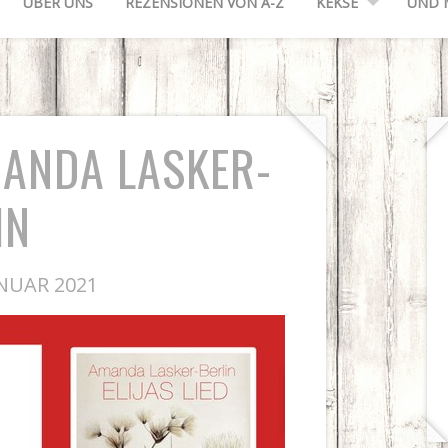
ÜBER UNS
REZENSIONEN VON A-Z
KEKSE
UND 
MANDA LASKER-
IN
NUAR 2021